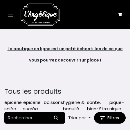
Se rendre au contenu
La boutique en ligne est un petit échantillon de ce que
vous pourrez decouvrir sur place !
Tous les produits
épicerie
épicerie
boissons
hygiène &
santé,
pique-
salée
sucrée
beauté
bien-être
nique
Trier par
Filtres