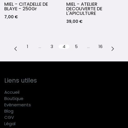
MIEL - CITADELLE DE
MIEL - ATELIER
BLAYE - 250Gr
DECOUVERTE DE
L'APICULTURE
7,00
€
39,00
€
1
…
3
4
5
…
16
Liens utiles
Accueil
Boutique
E
vénements
Blog
CGV
Légal