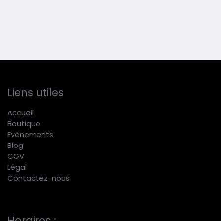
Liens utiles
Accueil
Boutique
E
vénements
Blog
CGV
Légal
Contactez-nous
Horaires :