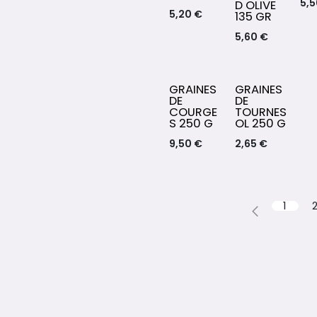
5,
D OLIVE
5,20
€
135 GR
5,60
€
GRAINES
GRAINES
DE
DE
COURGE
TOURNES
S 250 G
OL 250 G
9,50
€
2,65
€
1