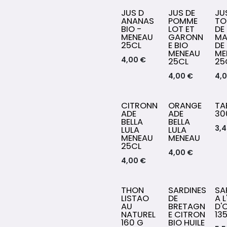
JUS D
JUS DE
JU
ANANAS
POMME
TO
BIO -
LOT ET
DE
MENEAU
GARONN
MA
25CL
E BIO
DE
MENEAU
ME
4,00
€
25CL
25
4,00
€
4,
CITRONN
ORANGE
TA
ADE
ADE
30
BELLA
BELLA
3,
LULA
LULA
MENEAU
MENEAU
25CL
4,00
€
4,00
€
THON
SARDINES
SA
LISTAO
DE
A L
AU
BRETAGN
D'
NATUREL
E CITRON
13
160 G
BIO HUILE