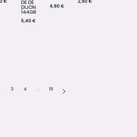
50
€
2,90
€
DE DE
4,90
€
DIJON
144GR
5,40
€
2
3
4
…
16