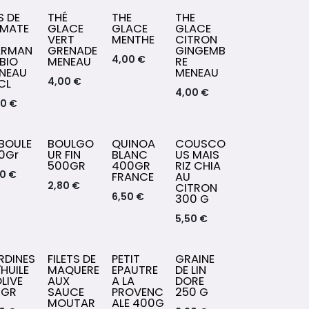
S DE
THÉ
THE
THE
MATE
GLACE
GLACE
GLACE
VERT
MENTHE
CITRON
RMAN
GRENADE
GINGEMB
4,00
€
 BIO
MENEAU
RE
NEAU
MENEAU
4,00
€
CL
4,00
€
00
€
BOULE
BOULGO
QUINOA
COUSCO
0Gr
UR FIN
BLANC
US MAIS
500GR
400GR
RIZ CHIA
40
€
FRANCE
AU
2,80
€
CITRON
6,50
€
300 G
5,50
€
RDINES
FILETS DE
PETIT
GRAINE
'HUILE
MAQUERE
EPAUTRE
DE LIN
OLIVE
AUX
A LA
DORE
5GR
SAUCE
PROVENC
250 G
MOUTAR
ALE 400G