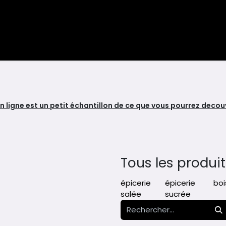
ents
Blog
n ligne est un petit échantillon de ce que vous pourrez decouvr
Tous les produit
épicerie
épicerie
boi
salée
sucrée