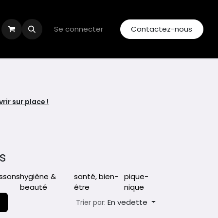
Se connecter
Contactez-nous
ir sur place !
s
ssons
hygiène &
santé, bien-
pique-
beauté
être
nique
En vedette
Trier par: