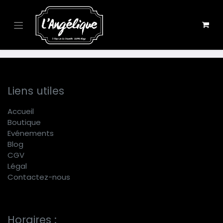
Se rendre au contenu
Liens utiles
Accueil
Boutique
E
vénements
Blog
CGV
Légal
Contactez-nous
Horaires :