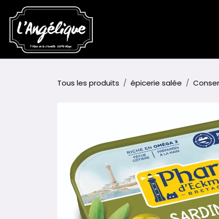
Se rendre au contenu
Accueil
Boutique
Événem
Tous les produits
épicerie salée
Conserv