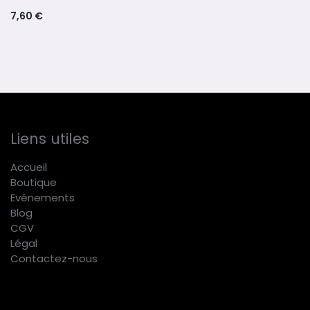
7,60
€
Liens utiles
Accueil
Boutique
E
vénements
Blog
CGV
Légal
Contactez-nous