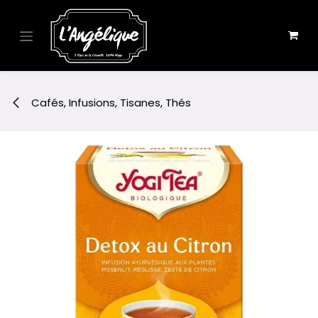
Se rendre au contenu
Cafés, Infusions, Tisanes, Thés