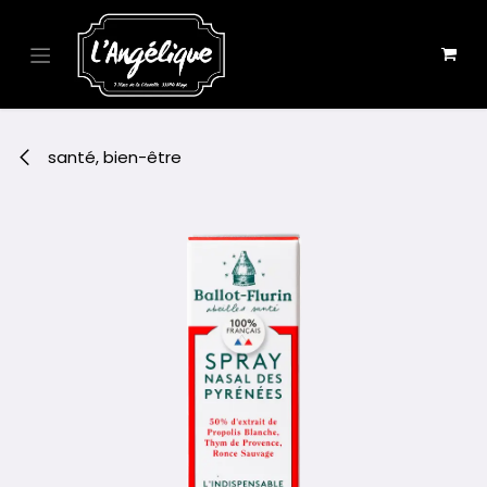
Se rendre au contenu
santé, bien-être