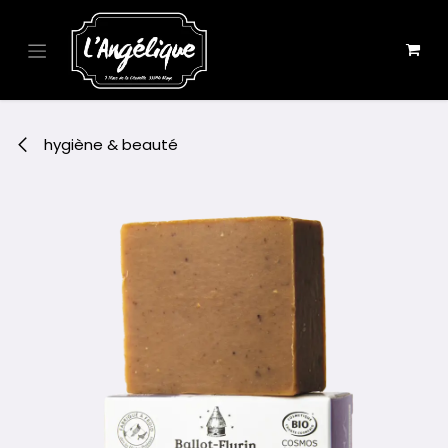
Se rendre au contenu
hygiène & beauté