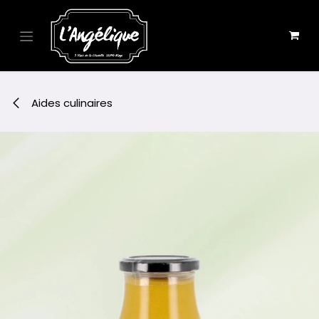
Se rendre au contenu
Aides culinaires