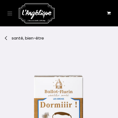
Se rendre au contenu
santé, bien-être