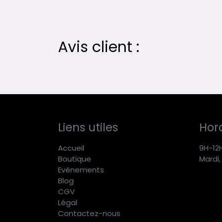
Avis client :
Liens utiles
Hora
Accueil
9H-12
Boutique
Mardi,
E
vénements
Blog
CGV
Légal
Contactez-nous