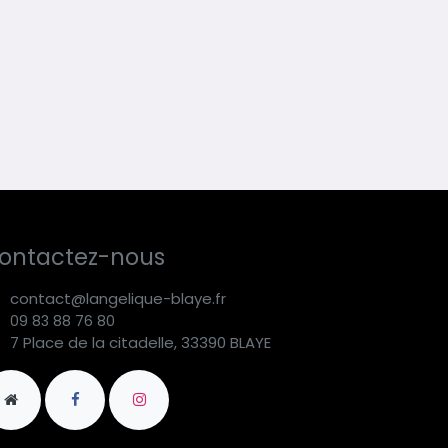
ontactez-nous
contact@langelique-blaye.fr
09 83 88 76 80
7 Place de la citadelle, 33390 BLAYE