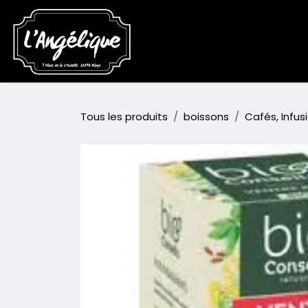
Se rendre au contenu
Accueil
Boutique
Événem
Tous les produits
boissons
Cafés, Infus