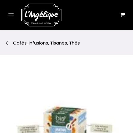
Se rendre au contenu
Cafés, Infusions, Tisanes, Thés