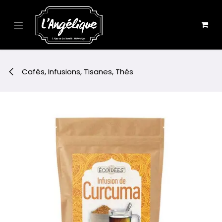
Se rendre au contenu
Cafés, Infusions, Tisanes, Thés