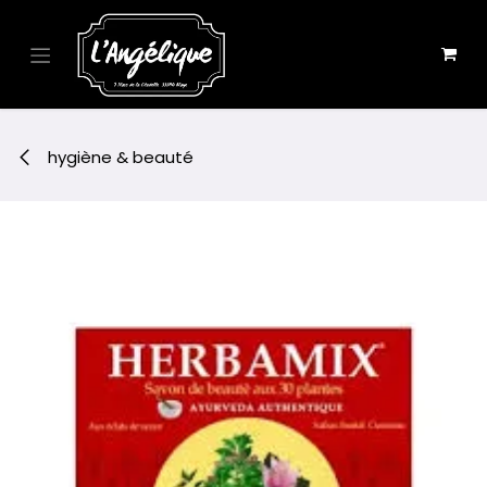
Se rendre au contenu
hygiène & beauté