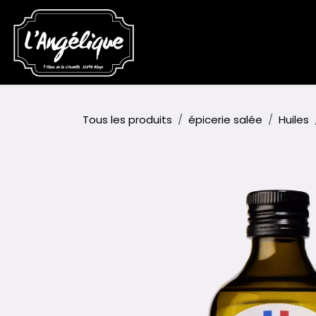
Se rendre au contenu
Accueil
Boutique
Événem
Tous les produits
épicerie salée
Huiles