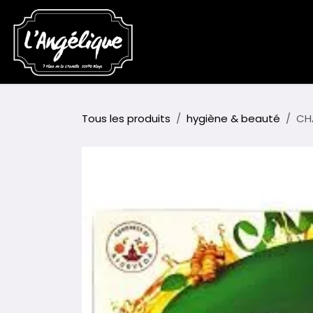
Se rendre au contenu
Accueil
Boutique
Événem
Tous les produits
hygiène & beauté
CH