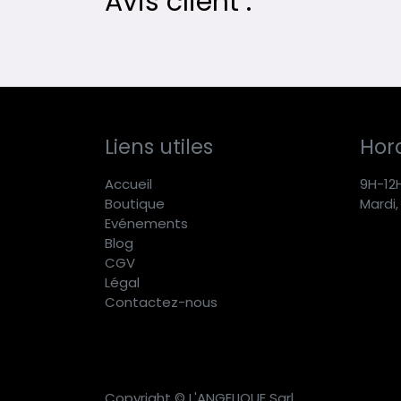
Avis client :
Liens utiles
Hora
Accueil
9H-12
Boutique
Mardi,
E
vénements
Blog
CGV
Légal
Contactez-nous
Copyright © L'ANGELIQUE Sarl