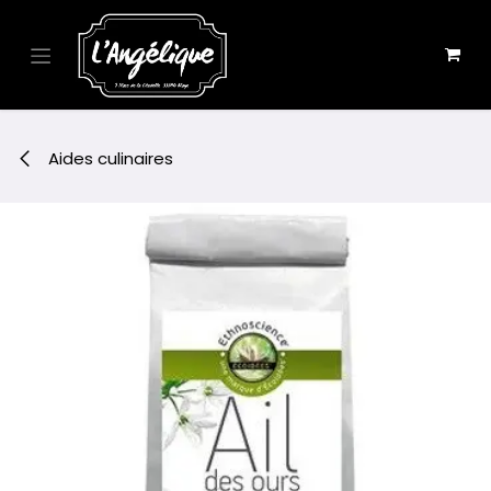
Se rendre au contenu
Aides culinaires