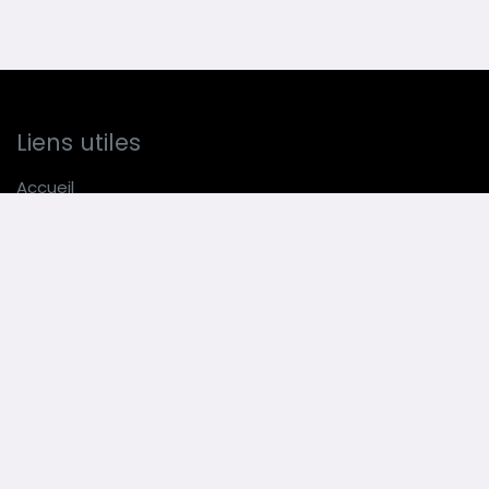
Liens utiles
Accueil
Boutique
E
vénements
Blog
CGV
Légal
Contactez-nous
Horaires :
9H-12H30 / 14H30-18H