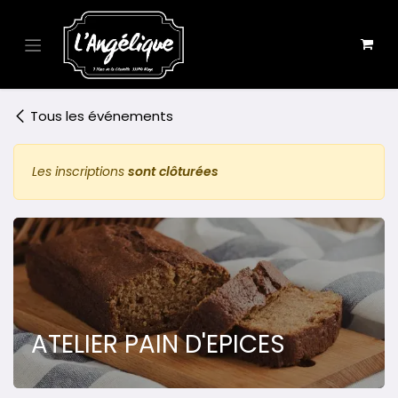
Se rendre au contenu
Tous les événements
Les inscriptions
sont clôturées
ATELIER PAIN D'EPICES